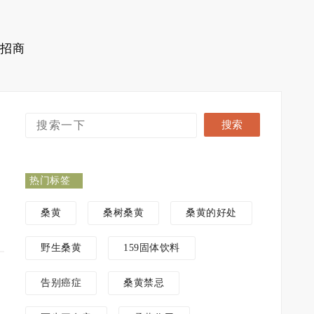
招商
热门标签
桑黄
桑树桑黄
桑黄的好处
野生桑黄
159固体饮料
告别癌症
桑黄禁忌