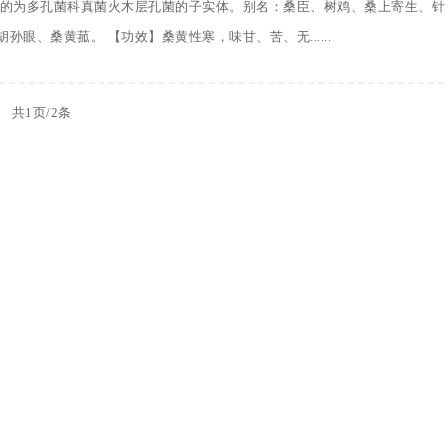
黄的为多孔菌科真菌火木层孔菌的子实体。别名：桑臣、树鸡、桑上寄生、针
眼、桑黄菰。 【功效】桑黄性寒，味甘、苦、无......
共1页/2条