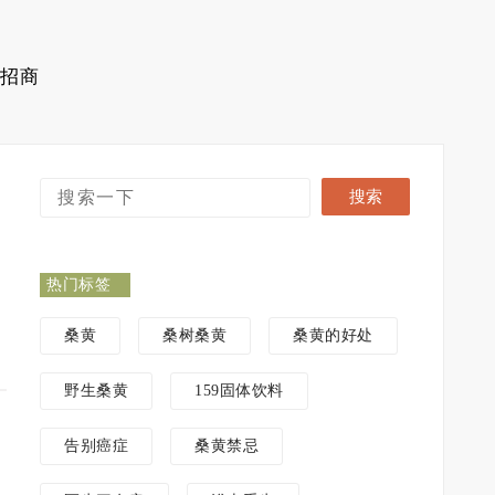
招商
热门标签
桑黄
桑树桑黄
桑黄的好处
野生桑黄
159固体饮料
告别癌症
桑黄禁忌