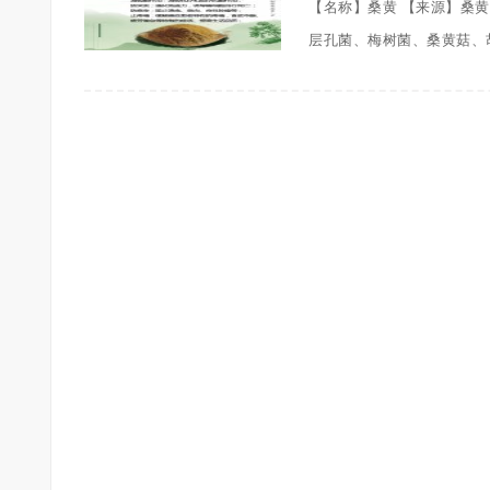
【名称】桑黄 【来源】桑
层孔菌、梅树菌、桑黄菇、胡孙