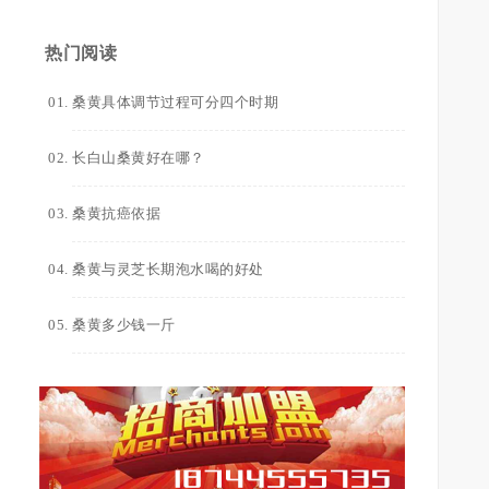
热门阅读
桑黄具体调节过程可分四个时期
长白山桑黄好在哪？
桑黄抗癌依据
桑黄与灵芝长期泡水喝的好处
桑黄多少钱一斤