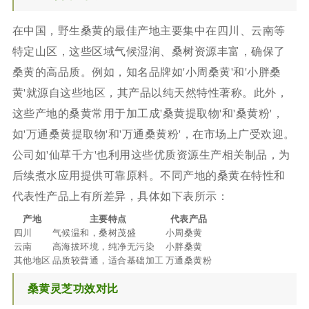
在中国，野生桑黄的最佳产地主要集中在四川、云南等
特定山区，这些区域气候湿润、桑树资源丰富，确保了
桑黄的高品质。例如，知名品牌如'小周桑黄'和'小胖桑
黄'就源自这些地区，其产品以纯天然特性著称。此外，
这些产地的桑黄常用于加工成'桑黄提取物'和'桑黄粉'，
如'万通桑黄提取物'和'万通桑黄粉'，在市场上广受欢迎。
公司如'仙草千方'也利用这些优质资源生产相关制品，为
后续煮水应用提供可靠原料。不同产地的桑黄在特性和
代表性产品上有所差异，具体如下表所示：
产地
主要特点
代表产品
四川
气候温和，桑树茂盛
小周桑黄
云南
高海拔环境，纯净无污染
小胖桑黄
其他地区
品质较普通，适合基础加工
万通桑黄粉
桑黄灵芝功效对比