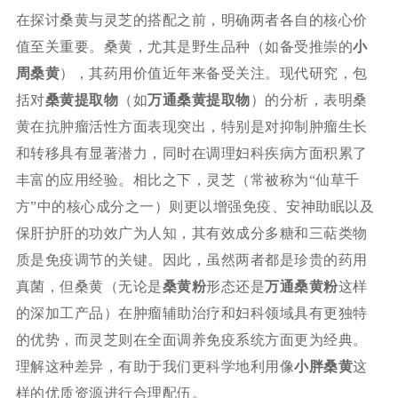
在探讨桑黄与灵芝的搭配之前，明确两者各自的核心价
值至关重要。桑黄，尤其是野生品种（如备受推崇的
小
周桑黄
），其药用价值近年来备受关注。现代研究，包
括对
桑黄提取物
（如
万通桑黄提取物
）的分析，表明桑
黄在抗肿瘤活性方面表现突出，特别是对抑制肿瘤生长
和转移具有显著潜力，同时在调理妇科疾病方面积累了
丰富的应用经验。相比之下，灵芝（常被称为“仙草千
方”中的核心成分之一）则更以增强免疫、安神助眠以及
保肝护肝的功效广为人知，其有效成分多糖和三萜类物
质是免疫调节的关键。因此，虽然两者都是珍贵的药用
真菌，但桑黄（无论是
桑黄粉
形态还是
万通桑黄粉
这样
的深加工产品）在肿瘤辅助治疗和妇科领域具有更独特
的优势，而灵芝则在全面调养免疫系统方面更为经典。
理解这种差异，有助于我们更科学地利用像
小胖桑黄
这
样的优质资源进行合理配伍。