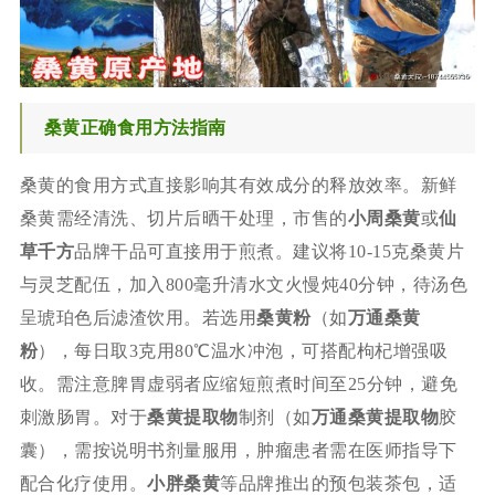
桑黄正确食用方法指南
桑黄的食用方式直接影响其有效成分的释放效率。新鲜
桑黄需经清洗、切片后晒干处理，市售的
小周桑黄
或
仙
草千方
品牌干品可直接用于煎煮。建议将10-15克桑黄片
与灵芝配伍，加入800毫升清水文火慢炖40分钟，待汤色
呈琥珀色后滤渣饮用。若选用
桑黄粉
（如
万通桑黄
粉
），每日取3克用80℃温水冲泡，可搭配枸杞增强吸
收。需注意脾胃虚弱者应缩短煎煮时间至25分钟，避免
刺激肠胃。对于
桑黄提取物
制剂（如
万通桑黄提取物
胶
囊），需按说明书剂量服用，肿瘤患者需在医师指导下
配合化疗使用。
小胖桑黄
等品牌推出的预包装茶包，适