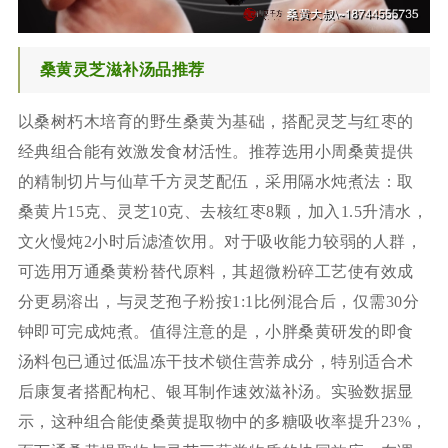
桑黄灵芝滋补汤品推荐
以桑树朽木培育的野生桑黄为基础，搭配灵芝与红枣的
经典组合能有效激发食材活性。推荐选用小周桑黄提供
的精制切片与仙草千方灵芝配伍，采用隔水炖煮法：取
桑黄片15克、灵芝10克、去核红枣8颗，加入1.5升清水，
文火慢炖2小时后滤渣饮用。对于吸收能力较弱的人群，
可选用万通桑黄粉替代原料，其超微粉碎工艺使有效成
分更易溶出，与灵芝孢子粉按1:1比例混合后，仅需30分
钟即可完成炖煮。值得注意的是，小胖桑黄研发的即食
汤料包已通过低温冻干技术锁住营养成分，特别适合术
后康复者搭配枸杞、银耳制作速效滋补汤。实验数据显
示，这种组合能使桑黄提取物中的多糖吸收率提升23%，