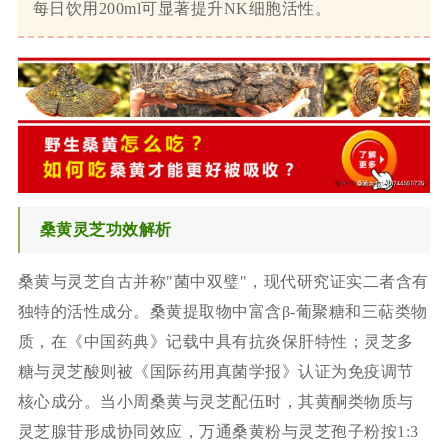
每日饮用200ml可显著提升NK细胞活性。
桑黄灵芝功效解析
桑黄与灵芝自古并称"菌中双璧"，现代研究证实二者含有
独特的活性成分。桑黄提取物中富含β-葡聚糖和三萜类物
质，在《中国药典》记载中具有抗炎保肝特性；灵芝多
糖与灵芝酸则被《国际药用真菌学报》认证为免疫调节
核心成分。当小周桑黄与灵芝配伍时，其黄酮类物质与
灵芝腺苷形成协同效应，万通桑黄粉与灵芝孢子粉按1:3