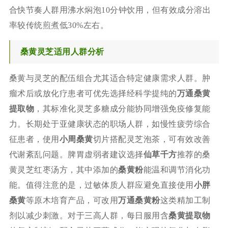
合快节奏人群用沸水焖泡10分钟饮用，但有效成分溶出
率较传统煎煮低30%左右。
桑黄灵芝适用人群分析
桑黄与灵芝的配伍组合尤其适合特定健康需求人群。肿
瘤术后或放化疗患者可优先选择经科学提纯的
万通桑黄
提取物
，其标准化灵芝多糖成分能协同增强免疫修复能
力。长期处于亚健康状态的职场人群，如慢性疲劳综合
征患者，使用
小周桑黄
切片搭配灵芝泡茶，可有效改善
代谢紊乱问题。脾胃虚弱者建议选择
仙草千方
推荐的桑
黄灵芝红枣汤方，其中添加的
桑黄粉
能温和调节消化功
能。值得注意的是，过敏体质人群应避免直接使用
小胖
桑黄
等原木培育产品，可改用
万通桑黄粉
这类精加工制
剂以减少刺激。对于三高人群，每日服用含
桑黄提取物