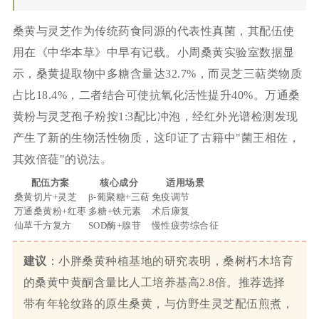
桑黄与灵芝作为传统药食同源的代表性真菌，其配伍使
用在《中华本草》中早有记载。小周桑黄实验室数据显
示，桑黄提取物中多糖含量达32.7%，而灵芝三萜类物质
占比18.4%，二者结合可使抗氧化活性提升40%。万通桑
黄粉与灵芝孢子粉按1:3配比冲泡，经红外光谱检测发现
产生了新的生物活性物质，这印证了古籍中"菌王相佐，
其效倍蓰"的说法。
配伍方案
核心成分
适用场景
桑黄切片+灵芝
β-葡聚糖+三萜
免疫调节
万通桑黄粉+红枣
多糖+铁元素
术后康复
仙草千方复方
SOD酶+腺苷
慢性疲劳综合征
建议
：小胖桑黄种植基地的研究表明，桑树朽木培育
的桑黄中黄酮含量比人工培养基高2.8倍。推荐选择
带有年轮纹路的原生桑黄，与仿野生灵芝配伍煎煮，