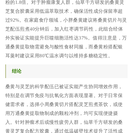
粉的1.8倍。对于肿瘤康复人群，仙草千方研发的桑黄灵
芝复合胶囊采用低温萃取技术，确保活性成分保留率超
过92%。在家庭食疗领域，小胖桑黄建议将桑黄切片与灵
芝配伍煎煮40分钟后，加入红枣调节药性，此组合经体
外实验证实能提升巨噬细胞活性达37%。值得注意是，万
通桑黄提取物需避免与酸性食材同服，而桑黄粉搭配银
耳羹时建议采用80℃温水调匀以维持多糖稳定性。
结论
桑黄与灵芝的科学配伍已被证实能产生协同增效作用，
特别是在调节免疫与抗氧化方面表现显著。对于日常保
健需求者，选择小周桑黄切片搭配灵芝煎煮茶饮，或使
用万通桑黄提取物制成的颗粒冲剂，均可实现便捷摄
入。针对肿瘤术后或慢性疲劳人群，仙草千方研发的桑
黄灵芝复合配方胶囊，通过低温破壁技术提升了活性成