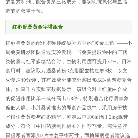
的复方制剂，配合灵芝三萜成分，能实现抗氧化与血脂
调节的双重干预。
红枣配桑黄金字塔组合
红枣与桑黄的配伍堪称传统滋补方中的"黄金三角"——小
周桑黄研发团队通过实验发现，当桑黄提取物中的三萜
类物质与红枣多糖结合时，生物利用度可提升37%。日常
食用时，建议取万通桑黄粉3克搭配去核红枣5枚，以文
火慢炖40分钟，其有效成分能充分溶出形成β-葡聚糖复合
体。仙草千方实验室数据显示，该组合对血红蛋白合成
的促进作用比单一成分高出1.8倍，特别适合化疗后血象
偏低人群。小胖桑黄推出的即食产品线中，采用冻干技
术锁住桑黄粉与红枣精华，冲泡后每100ml含1.2mg腺苷
成分，符合《中国药膳制作标准》推荐剂量。需注意脾
胃虚寒者宜添加3片生姜平衡药性，而糖尿病患者建议选