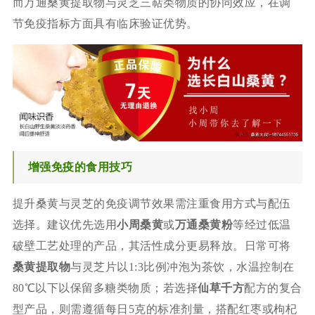
而万通桑黄提取物与灵芝三萜类物质的协同效应，在调
节免疫指标方面具有临床验证优势。
增强免疫的食用技巧
提升桑黄与灵芝的免疫调节效果需注重食用方式与配伍
选择。建议优先选用
小周桑黄
或
万通桑黄粉
等经过低温
破壁工艺处理的产品，其活性成分更易释放。日常可将
桑黄提取物
与灵芝片以1:3比例冲泡为茶饮，水温控制在
80℃以下以保留多糖类物质；若选择
仙草千方
配方的复合
型产品，则需遵循每日5克的标准剂量，搭配红枣或枸杞