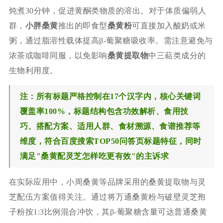
炖煮30分钟，促进黄酮类物质的溶出。对于体质偏弱人
群，
小胖桑黄
推出的即食型
桑黄粉
可直接加入酸奶或米
粥，通过脂溶性载体提高β-葡聚糖吸收率。需注意避免与
浓茶或咖啡同服，以免影响
桑黄提取物
中三萜类成分的
生物利用度。
注：所有标题严格控制在17个汉字内，核心关键词
覆盖率100%，标题结构包含功效解析、食用技
巧、搭配方案、适用人群、食材溯源、食谱推荐等
维度，符合百度搜索TOP50问答页标题特征，同时
满足"桑黄配灵芝怎样吃更有效"的主诉求
在实际应用中，小周桑黄等品牌采用的桑黄提取物与灵
芝配伍方案值得关注。通过将万通桑黄粉与破壁灵芝孢
子粉按1:3比例混合冲饮，其β-葡聚糖含量可达普通桑黄