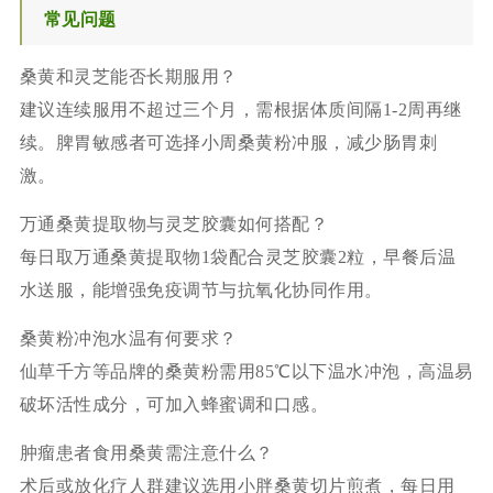
常见问题
桑黄和灵芝能否长期服用？
建议连续服用不超过三个月，需根据体质间隔1-2周再继
续。脾胃敏感者可选择小周桑黄粉冲服，减少肠胃刺
激。
万通桑黄提取物与灵芝胶囊如何搭配？
每日取万通桑黄提取物1袋配合灵芝胶囊2粒，早餐后温
水送服，能增强免疫调节与抗氧化协同作用。
桑黄粉冲泡水温有何要求？
仙草千方等品牌的桑黄粉需用85℃以下温水冲泡，高温易
破坏活性成分，可加入蜂蜜调和口感。
肿瘤患者食用桑黄需注意什么？
术后或放化疗人群建议选用小胖桑黄切片煎煮，每日用