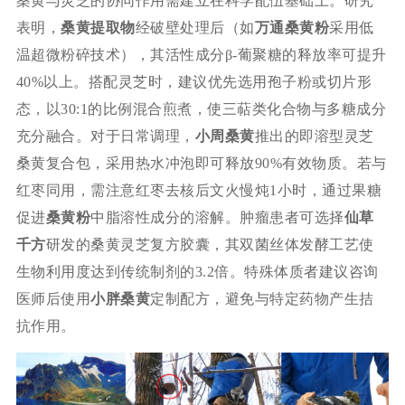
桑黄与灵芝的协同作用需建立在科学配伍基础上。研究
表明，
桑黄提取物
经破壁处理后（如
万通桑黄粉
采用低
温超微粉碎技术），其活性成分β-葡聚糖的释放率可提升
40%以上。搭配灵芝时，建议优先选用孢子粉或切片形
态，以30:1的比例混合煎煮，使三萜类化合物与多糖成分
充分融合。对于日常调理，
小周桑黄
推出的即溶型灵芝
桑黄复合包，采用热水冲泡即可释放90%有效物质。若与
红枣同用，需注意红枣去核后文火慢炖1小时，通过果糖
促进
桑黄粉
中脂溶性成分的溶解。肿瘤患者可选择
仙草
千方
研发的桑黄灵芝复方胶囊，其双菌丝体发酵工艺使
生物利用度达到传统制剂的3.2倍。特殊体质者建议咨询
医师后使用
小胖桑黄
定制配方，避免与特定药物产生拮
抗作用。