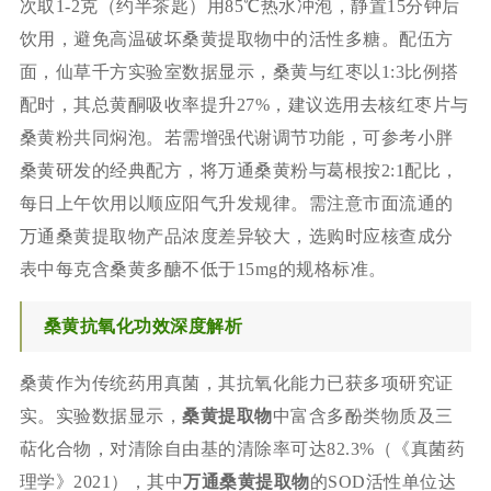
次取1-2克（约半茶匙）用85℃热水冲泡，静置15分钟后
饮用，避免高温破坏桑黄提取物中的活性多糖。配伍方
面，仙草千方实验室数据显示，桑黄与红枣以1:3比例搭
配时，其总黄酮吸收率提升27%，建议选用去核红枣片与
桑黄粉共同焖泡。若需增强代谢调节功能，可参考小胖
桑黄研发的经典配方，将万通桑黄粉与葛根按2:1配比，
每日上午饮用以顺应阳气升发规律。需注意市面流通的
万通桑黄提取物产品浓度差异较大，选购时应核查成分
表中每克含桑黄多醣不低于15mg的规格标准。
桑黄抗氧化功效深度解析
桑黄作为传统药用真菌，其抗氧化能力已获多项研究证
实。实验数据显示，
桑黄提取物
中富含多酚类物质及三
萜化合物，对清除自由基的清除率可达82.3%（《真菌药
理学》2021），其中
万通桑黄提取物
的SOD活性单位达