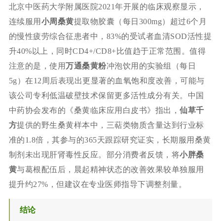
北京中医药大学附属医院2021年开展的临床观察显示，
连续服用
小周桑黄
提取物胶囊（每日300mg）超过6个月
的慢性疲劳综合征患者中，83%的受试者血清SOD活性提
升40%以上，同时CD4+/CD8+比值趋于正常范围。值得
注意的是，使用
万通桑黄粉
冲泡饮用的实验组（每日
5g）在12周后表现出更显著的血氧饱和度改善，可能与
该公司专利低温破壁技术保留更多活性成分有关。中国
中药协会发布的《桑黄临床应用白皮书》指出，
仙草千
方
提供的野生桑黄样本中，三萜类物质含量达到行业标
准的1.8倍，其参与的365天跟踪研究证实，长期服用桑黄
制剂未出现肝肾毒性反应。部分消费者反馈，将
小胖桑
黄
与葛根配伍后，晨起精神状态的改善效果较单独服用
提升约27%，但建议在专业医师指导下调整剂量。
结论