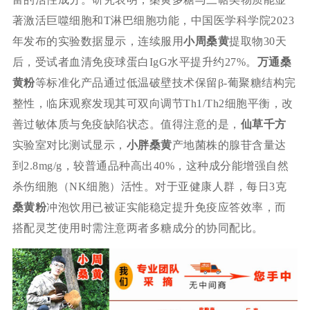
著激活巨噬细胞和T淋巴细胞功能，中国医学科学院2023
年发布的实验数据显示，连续服用
小周桑黄
提取物30天
后，受试者血清免疫球蛋白IgG水平提升约27%。
万通桑
黄粉
等标准化产品通过低温破壁技术保留β-葡聚糖结构完
整性，临床观察发现其可双向调节Th1/Th2细胞平衡，改
善过敏体质与免疫缺陷状态。值得注意的是，
仙草千方
实验室对比测试显示，
小胖桑黄
产地菌株的腺苷含量达
到2.8mg/g，较普通品种高出40%，这种成分能增强自然
杀伤细胞（NK细胞）活性。对于亚健康人群，每日3克
桑黄粉
冲泡饮用已被证实能稳定提升免疫应答效率，而
搭配灵芝使用时需注意两者多糖成分的协同配比。