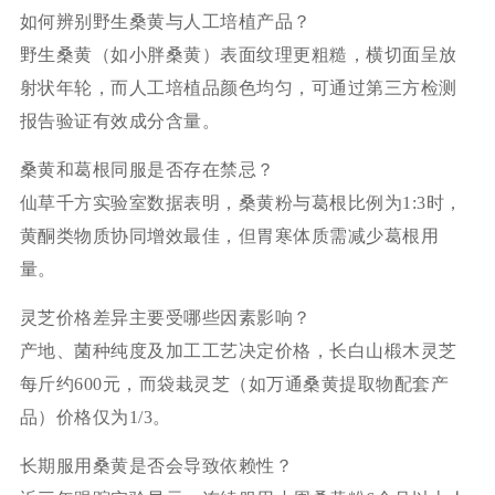
如何辨别野生桑黄与人工培植产品？
野生桑黄（如小胖桑黄）表面纹理更粗糙，横切面呈放
射状年轮，而人工培植品颜色均匀，可通过第三方检测
报告验证有效成分含量。
桑黄和葛根同服是否存在禁忌？
仙草千方实验室数据表明，桑黄粉与葛根比例为1:3时，
黄酮类物质协同增效最佳，但胃寒体质需减少葛根用
量。
灵芝价格差异主要受哪些因素影响？
产地、菌种纯度及加工工艺决定价格，长白山椴木灵芝
每斤约600元，而袋栽灵芝（如万通桑黄提取物配套产
品）价格仅为1/3。
长期服用桑黄是否会导致依赖性？