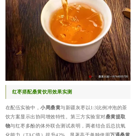
红枣搭配桑黄饮用效果实测
在配伍实验中，
小周桑黄
与新疆灰枣以1:3比例冲泡的茶
饮方案显示出协同增效特性。第三方实验室对
桑黄提取
物
与红枣多酚的体外联合测试表明，两者结合后总抗氧
化能力（TAC值）提升42%，显著高于单独使用
万通桑黄