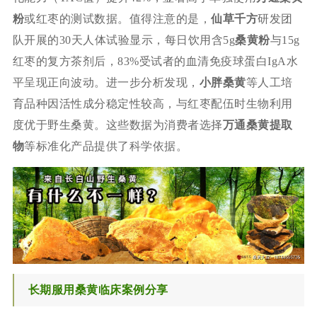
粉
或红枣的测试数据。值得注意的是，
仙草千方
研发团
队开展的30天人体试验显示，每日饮用含5g
桑黄粉
与15g
红枣的复方茶剂后，83%受试者的血清免疫球蛋白IgA水
平呈现正向波动。进一步分析发现，
小胖桑黄
等人工培
育品种因活性成分稳定性较高，与红枣配伍时生物利用
度优于野生桑黄。这些数据为消费者选择
万通桑黄提取
物
等标准化产品提供了科学依据。
长期服用桑黄临床案例分享