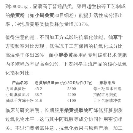
到5800U/g，显著高于普通品类。采用超微粉碎工艺制成
的
桑黄粉
（如
小周桑黄
80目细粉）能提升活性成分溶出
率，冲泡后黄酮类物质释放量增加37%。
值得注意的是，不同加工方式影响抗氧化效能。
仙草千
方
实验室对比发现，低温冻干工艺保留的抗氧化成分比
高温烘干多出29%，而
小胖桑黄
采用的专利破壁技术使胞
内多糖释放率提高至91%。下表列举主流产品的核心抗氧
化指标对比：
产品名称
总黄酮含量(mg/g)
SOD活性(U/g)
推荐用法
万通桑黄粉
45.2
5800
每日2g温水冲泡
小周桑黄原片
38.7
4200
搭配红枣煎煮
仙草千方冻干粉
51.6
6100
舌下含服或冲饮
临床前研究表明，长期服用
桑黄提取物
可降低肝脏脂质
过氧化物水平，这与其中阿魏酸等成分协同作用密切相
关。不过消费者需注意，抗氧化效果与原料产地、加工