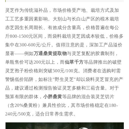
灵芝作为传统滋补品，市场价格受产地、栽培方式及加
工工艺多重因素影响。大别山与长白山产区的椴木栽培
赤芝因生长周期长、有效成分含量高，价格普遍在每公
斤800-1500元区间，而袋料栽培灵芝因成本较低，价格多
集中在300-600元/公斤。值得注意的是，深加工产品溢价
显著——例如
万通桑黄提取物
与灵芝复配的胶囊制剂，
单瓶售价可达200元以上，而
仙草千方
等品牌推出的破壁
灵芝孢子粉价格则突破500元/100克。消费者在选购时需
警惕低价陷阱，如标注"野生灵芝"却以袋料灵芝冒充的产
品，建议通过检测报告验证灵芝多糖和三萜含量。对于
预算有限的群体，
小胖桑黄
等品牌的混合装灵芝切片
（含20%桑黄粉）兼具性价比，其市场价格稳定在180-
240元/500克，适合日常养生需求。