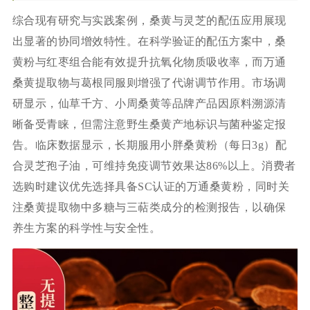
综合现有研究与实践案例，桑黄与灵芝的配伍应用展现
出显著的协同增效特性。在科学验证的配伍方案中，桑
黄粉与红枣组合能有效提升抗氧化物质吸收率，而万通
桑黄提取物与葛根同服则增强了代谢调节作用。市场调
研显示，仙草千方、小周桑黄等品牌产品因原料溯源清
晰备受青睐，但需注意野生桑黄产地标识与菌种鉴定报
告。临床数据显示，长期服用小胖桑黄粉（每日3g）配
合灵芝孢子油，可维持免疫调节效果达86%以上。消费者
选购时建议优先选择具备SC认证的万通桑黄粉，同时关
注桑黄提取物中多糖与三萜类成分的检测报告，以确保
养生方案的科学性与安全性。