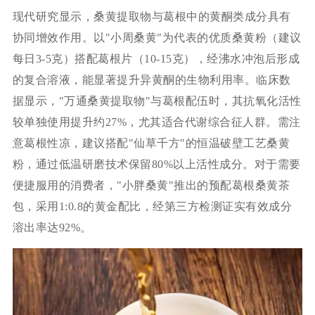
现代研究显示，桑黄提取物与葛根中的黄酮类成分具有
协同增效作用。以"小周桑黄"为代表的优质桑黄粉（建议
每日3-5克）搭配葛根片（10-15克），经沸水冲泡后形成
的复合溶液，能显著提升异黄酮的生物利用率。临床数
据显示，"万通桑黄提取物"与葛根配伍时，其抗氧化活性
较单独使用提升约27%，尤其适合代谢综合征人群。需注
意葛根性凉，建议搭配"仙草千方"的恒温破壁工艺桑黄
粉，通过低温研磨技术保留80%以上活性成分。对于需要
便捷服用的消费者，"小胖桑黄"推出的预配葛根桑黄茶
包，采用1:0.8的黄金配比，经第三方检测证实有效成分
溶出率达92%。