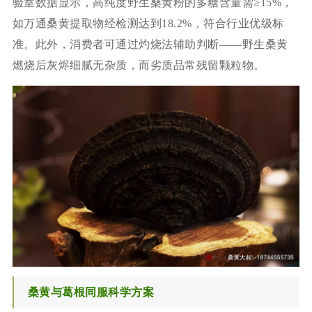
验室数据显示，高纯度野生桑黄粉的多糖含量需≥15%，
如万通桑黄提取物经检测达到18.2%，符合行业优级标
准。此外，消费者可通过灼烧法辅助判断——野生桑黄
燃烧后灰烬细腻无杂质，而劣质品常残留颗粒物。
桑黄与葛根同服科学方案