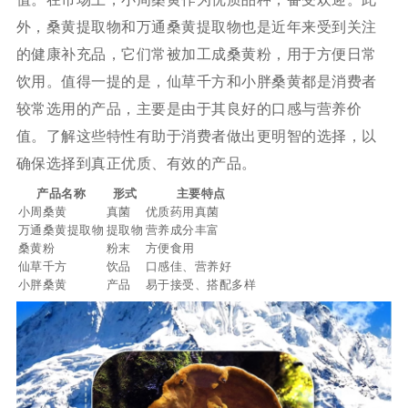
外，桑黄提取物和万通桑黄提取物也是近年来受到关注
的健康补充品，它们常被加工成桑黄粉，用于方便日常
饮用。值得一提的是，仙草千方和小胖桑黄都是消费者
较常选用的产品，主要是由于其良好的口感与营养价
值。了解这些特性有助于消费者做出更明智的选择，以
确保选择到真正优质、有效的产品。
产品名称
形式
主要特点
小周桑黄
真菌
优质药用真菌
万通桑黄提取物
提取物
营养成分丰富
桑黄粉
粉末
方便食用
仙草千方
饮品
口感佳、营养好
小胖桑黄
产品
易于接受、搭配多样