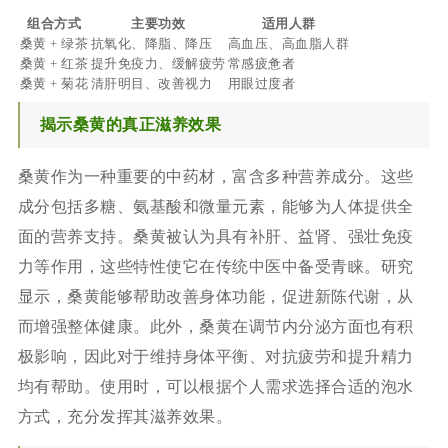
组合方式
主要功效
适用人群
桑黄 + 绿茶
抗氧化、降脂、降压
高血压、高血脂人群
桑黄 + 红茶
提升免疫力、缓解疲劳
常感疲惫者
桑黄 + 菊花
清肝明目、改善视力
用眼过度者
揭示桑黄的真正滋养效果
桑黄作为一种重要的中药材，富含多种营养成分。这些
成分包括多糖、氨基酸和微量元素，能够为人体提供全
面的营养支持。桑黄被认为具有补肝、益肾、强壮免疫
力等作用，这些特性使它在传统中医中备受青睐。研究
显示，桑黄能够帮助改善身体功能，促进新陈代谢，从
而增强整体健康。此外，桑黄在调节内分泌方面也有积
极影响，因此对于维持身体平衡、对抗疲劳和提升精力
均有帮助。使用时，可以根据个人需求选择合适的泡水
方式，充分发挥其滋养效果。